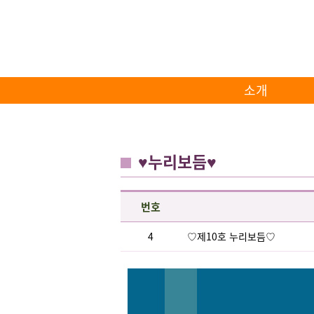
소개
♥누리보듬♥
번호
4
♡제10호 누리보듬♡