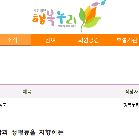
소식
참여
회원공간
부설기관
제목
작성자
집공고
행복누